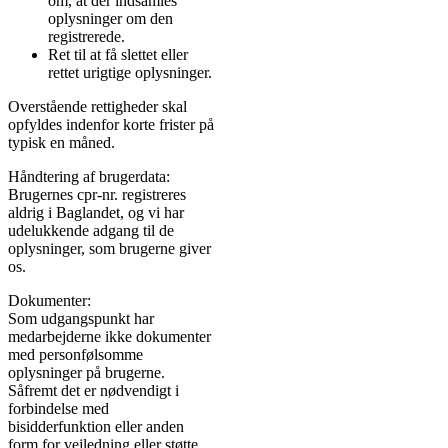
om, at der indsamles
oplysninger om den
registrerede.
Ret til at få slettet eller
rettet urigtige oplysninger.
Overstående rettigheder skal
opfyldes indenfor korte frister på
typisk en måned.
Håndtering af brugerdata:
Brugernes cpr-nr. registreres
aldrig i Baglandet, og vi har
udelukkende adgang til de
oplysninger, som brugerne giver
os.
Dokumenter:
Som udgangspunkt har
medarbejderne ikke dokumenter
med personfølsomme
oplysninger på brugerne.
Såfremt det er nødvendigt i
forbindelse med
bisidderfunktion eller anden
form for vejledning eller støtte,