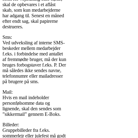
skal de opbevares i et aflåst
skab, som kun medarbejderne
har adgang til. Senest en måned
efter endt sag, skal papirerne
destrueres.
Sms:
Ved udveksling af interne SMS-
beskeder mellem medarbejder
f.eks. i forbindelse med antallet
af fremmødte bruger, må der kun
bruges forbogstaver f.eks. P. Der
må således ikke sendes navne,
telefonnumre eller mailadresser
på brugere på sms.
Mail:
Hvis en mail indeholder
personfølsomme data og
lignende, skal den sendes som
”sikkermail” gennem E-Boks.
Billeder:
Gruppebilleder fra f.eks.
sommerlejr eller julefest må godt