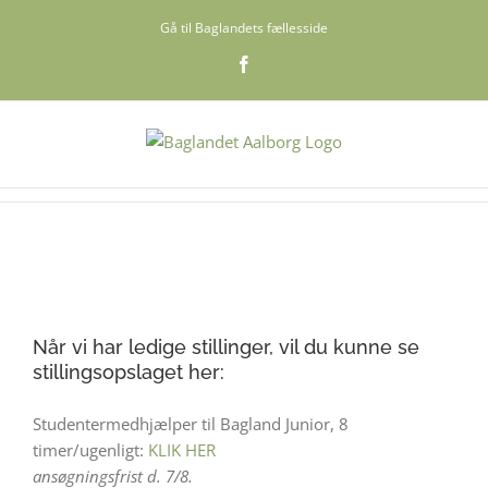
Skip
Gå til Baglandets fællesside
to
content
Facebook
Når vi har ledige stillinger, vil du kunne se
stillingsopslaget her:
Studentermedhjælper til Bagland Junior, 8
timer/ugenligt:
KLIK HER
ansøgningsfrist d. 7/8.