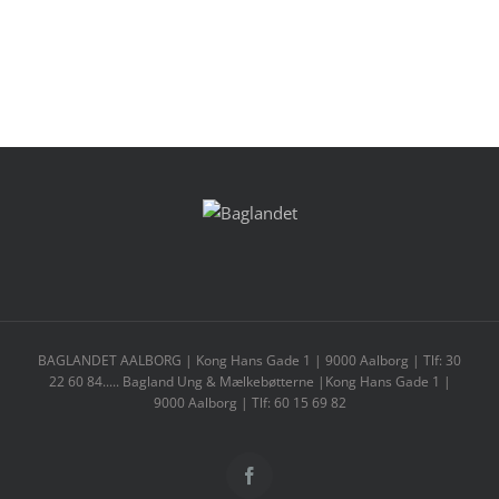
BAGLANDET AALBORG | Kong Hans Gade 1 | 9000 Aalborg | Tlf: 30
22 60 84..... Bagland Ung & Mælkebøtterne |Kong Hans Gade 1 |
9000 Aalborg | Tlf: 60 15 69 82
Facebook