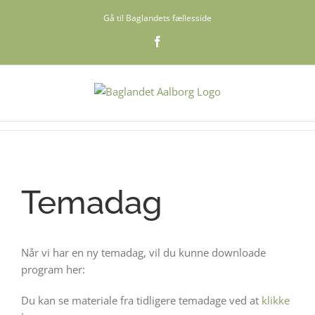
Skip
Gå til Baglandets fællesside
to
content
Facebook
Temadag
Når vi har en ny temadag, vil du kunne downloade
program her:
Du kan se materiale fra tidligere temadage ved at
klikke