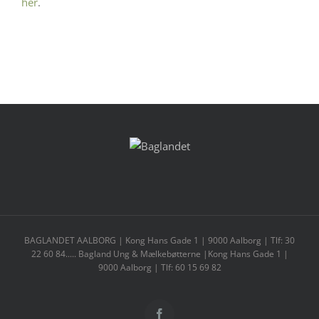
her
.
BAGLANDET AALBORG | Kong Hans Gade 1 | 9000 Aalborg | Tlf: 30
22 60 84..... Bagland Ung & Mælkebøtterne |Kong Hans Gade 1 |
9000 Aalborg | Tlf: 60 15 69 82
Facebook