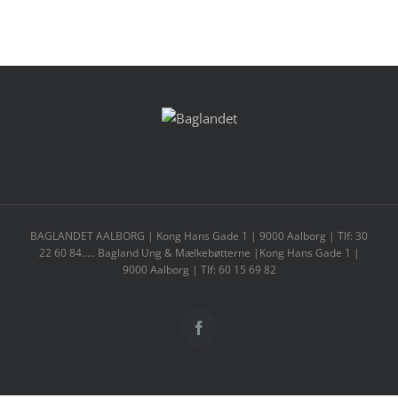
BAGLANDET AALBORG | Kong Hans Gade 1 | 9000 Aalborg | Tlf: 30
22 60 84..... Bagland Ung & Mælkebøtterne |Kong Hans Gade 1 |
9000 Aalborg | Tlf: 60 15 69 82
Facebook