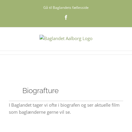
Skip
Gå til Baglandets fællesside
to
content
Facebook
Se
større
Biografture
billede
I Baglandet tager vi ofte i biografen og ser aktuelle film
som baglænderne gerne vil se.